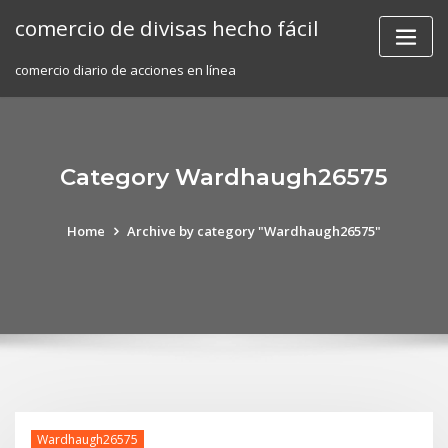
Skip
comercio de divisas hecho fácil
to
content
comercio diario de acciones en línea
Category Wardhaugh26575
Home
Archive by category "Wardhaugh26575"
Wardhaugh26575