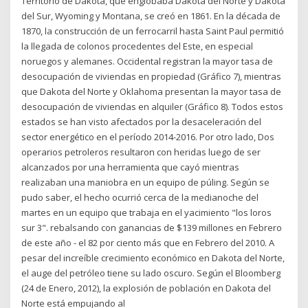
Territorio de Dakota, que englobaba Dakota del Norte y Dakota
del Sur, Wyoming y Montana, se creó en 1861. En la década de
1870, la construcción de un ferrocarril hasta Saint Paul permitió
la llegada de colonos procedentes del Este, en especial
noruegos y alemanes. Occidental registran la mayor tasa de
desocupación de viviendas en propiedad (Gráfico 7), mientras
que Dakota del Norte y Oklahoma presentan la mayor tasa de
desocupación de viviendas en alquiler (Gráfico 8). Todos estos
estados se han visto afectados por la desaceleración del
sector energético en el período 2014-2016. Por otro lado, Dos
operarios petroleros resultaron con heridas luego de ser
alcanzados por una herramienta que cayó mientras
realizaban una maniobra en un equipo de púling. Según se
pudo saber, el hecho ocurrió cerca de la medianoche del
martes en un equipo que trabaja en el yacimiento "los loros
sur 3". rebalsando con ganancias de $139 millones en Febrero
de este año - el 82 por ciento más que en Febrero del 2010. A
pesar del increíble crecimiento económico en Dakota del Norte,
el auge del petróleo tiene su lado oscuro. Según el Bloomberg
(24 de Enero, 2012), la explosión de población en Dakota del
Norte está empujando al