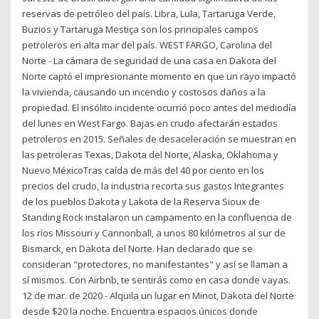
reservas de petróleo del país. Libra, Lula, Tartaruga Verde,
Buzios y Tartaruga Mestiça son los principales campos
petroleros en alta mar del país. WEST FARGO, Carolina del
Norte - La cámara de seguridad de una casa en Dakota del
Norte captó el impresionante momento en que un rayo impactó
la vivienda, causando un incendio y costosos daños a la
propiedad. El insólito incidente ocurrió poco antes del mediodía
del lunes en West Fargo. Bajas en crudo afectarán estados
petroleros en 2015. Señales de desaceleración se muestran en
las petroleras Texas, Dakota del Norte, Alaska, Oklahoma y
Nuevo MéxicoTras caída de más del 40 por ciento en los
precios del crudo, la industria recorta sus gastos Integrantes
de los pueblos Dakota y Lakota de la Reserva Sioux de
Standing Rock instalaron un campamento en la confluencia de
los ríos Missouri y Cannonball, a unos 80 kilómetros al sur de
Bismarck, en Dakota del Norte. Han declarado que se
consideran "protectores, no manifestantes" y así se llaman a
sí mismos. Con Airbnb, te sentirás como en casa donde vayas.
12 de mar. de 2020 - Alquila un lugar en Minot, Dakota del Norte
desde $20 la noche. Encuentra espacios únicos donde