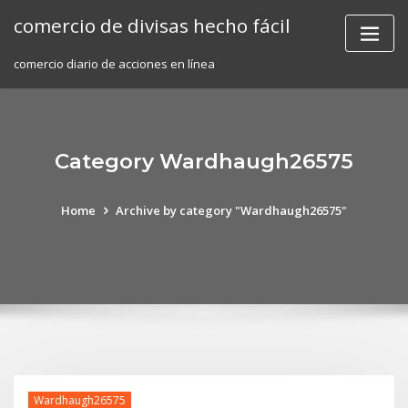
Skip
comercio de divisas hecho fácil
to
content
comercio diario de acciones en línea
Category Wardhaugh26575
Home
Archive by category "Wardhaugh26575"
Wardhaugh26575