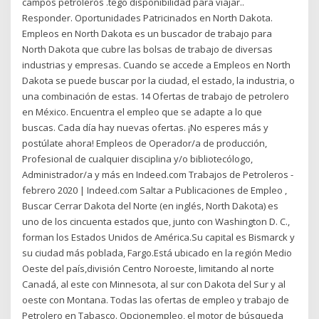
campos petroleros .tego disponibilidad para viajar..
Responder. Oportunidades Patricinados en North Dakota.
Empleos en North Dakota es un buscador de trabajo para
North Dakota que cubre las bolsas de trabajo de diversas
industrias y empresas. Cuando se accede a Empleos en North
Dakota se puede buscar por la ciudad, el estado, la industria, o
una combinación de estas. 14 Ofertas de trabajo de petrolero
en México. Encuentra el empleo que se adapte a lo que
buscas. Cada día hay nuevas ofertas. ¡No esperes más y
postúlate ahora! Empleos de Operador/a de producción,
Profesional de cualquier disciplina y/o bibliotecólogo,
Administrador/a y más en Indeed.com Trabajos de Petroleros -
febrero 2020 | Indeed.com Saltar a Publicaciones de Empleo ,
Buscar Cerrar Dakota del Norte (en inglés, North Dakota) es
uno de los cincuenta estados que, junto con Washington D. C.,
forman los Estados Unidos de América.Su capital es Bismarck y
su ciudad más poblada, Fargo.Está ubicado en la región Medio
Oeste del país,división Centro Noroeste, limitando al norte
Canadá, al este con Minnesota, al sur con Dakota del Sur y al
oeste con Montana. Todas las ofertas de empleo y trabajo de
Petrolero en Tabasco. Opcionempleo, el motor de búsqueda